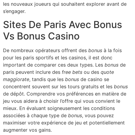
les nouveaux joueurs qui souhaitent explorer avant de
s’engager.
Sites De Paris Avec Bonus
Vs Bonus Casino
De nombreux opérateurs offrent des
bonus
à la fois
pour les paris sportifs et les casinos, il est donc
important de comparer ces deux types. Les
bonus
de
paris peuvent inclure des
free bets
ou des
quote
maggiorate
, tandis que les
bonus
de casino se
concentrent souvent sur les tours gratuits et les
bonus
de dépôt. Comprendre vos préférences en matière de
jeu vous aidera à choisir l’offre qui vous convient le
mieux. En évaluant soigneusement les conditions
associées à chaque type de
bonus
, vous pouvez
maximiser votre expérience de jeu et potentiellement
augmenter vos gains.