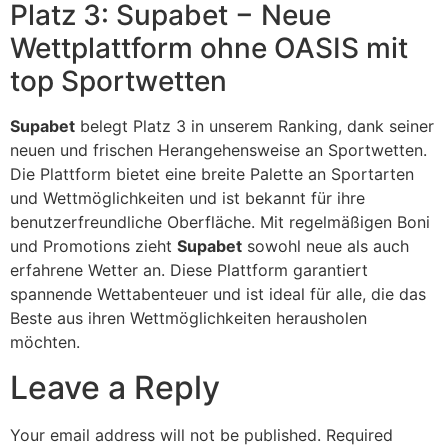
Platz 3: Supabet − Neue
Wettplattform ohne OASIS mit
top Sportwetten
Supabet
belegt Platz 3 in unserem Ranking, dank seiner
neuen und frischen Herangehensweise an Sportwetten.
Die Plattform bietet eine breite Palette an Sportarten
und Wettmöglichkeiten und ist bekannt für ihre
benutzerfreundliche Oberfläche. Mit regelmäßigen Boni
und Promotions zieht
Supabet
sowohl neue als auch
erfahrene Wetter an. Diese Plattform garantiert
spannende Wettabenteuer und ist ideal für alle, die das
Beste aus ihren Wettmöglichkeiten herausholen
möchten.
Leave a Reply
Your email address will not be published.
Required