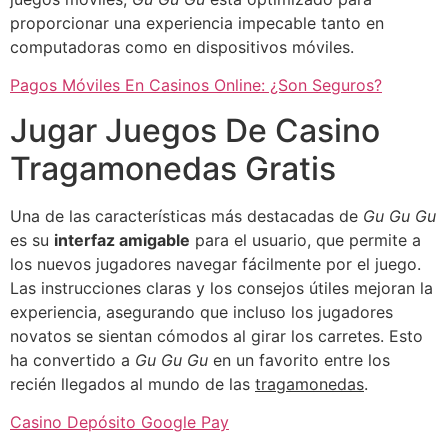
proporcionar una experiencia impecable tanto en
computadoras como en dispositivos móviles.
Pagos Móviles En Casinos Online: ¿Son Seguros?
Jugar Juegos De Casino
Tragamonedas Gratis
Una de las características más destacadas de
Gu Gu Gu
es su
interfaz amigable
para el usuario, que permite a
los nuevos jugadores navegar fácilmente por el juego.
Las instrucciones claras y los consejos útiles mejoran la
experiencia, asegurando que incluso los jugadores
novatos se sientan cómodos al girar los carretes. Esto
ha convertido a
Gu Gu Gu
en un favorito entre los
recién llegados al mundo de las
tragamonedas
.
Casino Depósito Google Pay