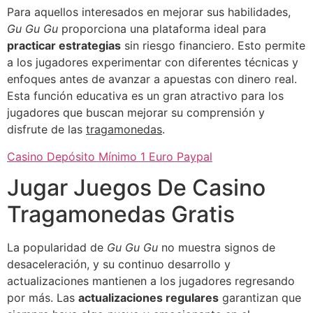
Para aquellos interesados en mejorar sus habilidades,
Gu Gu Gu
proporciona una plataforma ideal para
practicar estrategias
sin riesgo financiero. Esto permite
a los jugadores experimentar con diferentes técnicas y
enfoques antes de avanzar a apuestas con dinero real.
Esta función educativa es un gran atractivo para los
jugadores que buscan mejorar su comprensión y
disfrute de las
tragamonedas
.
Casino Depósito Mínimo 1 Euro Paypal
Jugar Juegos De Casino
Tragamonedas Gratis
La popularidad de
Gu Gu Gu
no muestra signos de
desaceleración, y su continuo desarrollo y
actualizaciones mantienen a los jugadores regresando
por más. Las
actualizaciones regulares
garantizan que