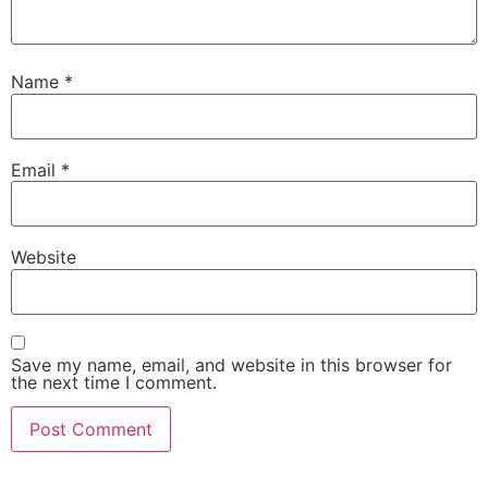
Name
*
Email
*
Website
Save my name, email, and website in this browser for
the next time I comment.