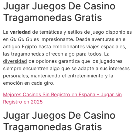
Jugar Juegos De Casino
Tragamonedas Gratis
La
variedad
de temáticas y estilos de juego disponibles
en
Gu Gu Gu
es impresionante. Desde aventuras en el
antiguo Egipto hasta emocionantes viajes espaciales,
las tragamonedas ofrecen algo para todos. La
diversidad
de opciones garantiza que los jugadores
siempre encuentren algo que se adapte a sus intereses
personales, manteniendo el entretenimiento y la
emoción en cada giro.
Mejores Casinos Sin Registro en España – Jugar sin
Registro en 2025
Jugar Juegos De Casino
Tragamonedas Gratis