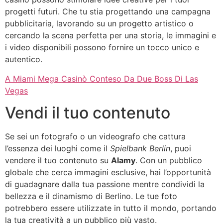
progetti futuri. Che tu stia progettando una campagna
pubblicitaria, lavorando su un progetto artistico o
cercando la scena perfetta per una storia, le immagini e
i video disponibili possono fornire un tocco unico e
autentico.
A Miami Mega Casinò Conteso Da Due Boss Di Las
Vegas
Vendi il tuo contenuto
Se sei un fotografo o un videografo che cattura
l’essenza dei luoghi come il
Spielbank Berlin
, puoi
vendere il tuo contenuto su
Alamy
. Con un pubblico
globale che cerca immagini esclusive, hai l’opportunità
di guadagnare dalla tua passione mentre condividi la
bellezza e il dinamismo di Berlino. Le tue foto
potrebbero essere utilizzate in tutto il mondo, portando
la tua creatività a un pubblico più vasto.