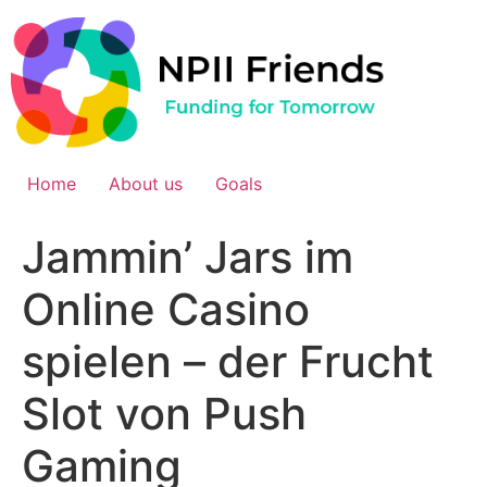
Skip
to
content
Home
About us
Goals
Jammin’ Jars im
Online Casino
spielen – der Frucht
Slot von Push
Gaming