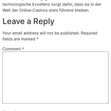
technologische Exzellenz sorgt dafür, dass sie in der
Welt der Online-Casinos stets führend bleiben.
Leave a Reply
Your email address will not be published.
Required
fields are marked
*
Comment
*