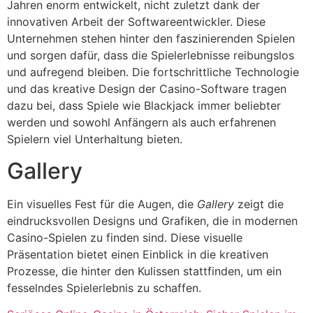
Jahren enorm entwickelt, nicht zuletzt dank der
innovativen Arbeit der Softwareentwickler. Diese
Unternehmen stehen hinter den faszinierenden Spielen
und sorgen dafür, dass die Spielerlebnisse reibungslos
und aufregend bleiben. Die fortschrittliche Technologie
und das kreative Design der Casino-Software tragen
dazu bei, dass Spiele wie Blackjack immer beliebter
werden und sowohl Anfängern als auch erfahrenen
Spielern viel Unterhaltung bieten.
Gallery
Ein visuelles Fest für die Augen, die
Gallery
zeigt die
eindrucksvollen Designs und Grafiken, die in modernen
Casino-Spielen zu finden sind. Diese visuelle
Präsentation bietet einen Einblick in die kreativen
Prozesse, die hinter den Kulissen stattfinden, um ein
fesselndes Spielerlebnis zu schaffen.