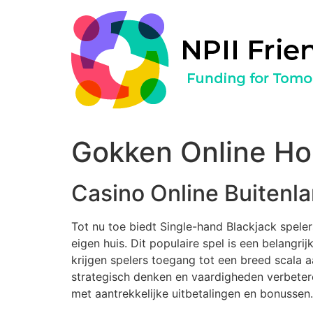
Skip
to
content
Gokken Online Ho
Casino Online Buitenl
Tot nu toe biedt Single-hand Blackjack spele
eigen huis. Dit populaire spel is een belangri
krijgen spelers toegang tot een breed scala 
strategisch denken en vaardigheden verbetere
met aantrekkelijke uitbetalingen en bonussen.