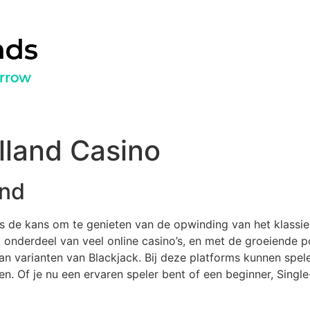
lland Casino
and
rs de kans om te genieten van de opwinding van het klassi
jk onderdeel van veel online casino’s, en met de groeiende p
aan varianten van Blackjack. Bij deze platforms kunnen spel
n. Of je nu een ervaren speler bent of een beginner, Singl