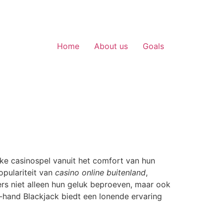
Home
About us
Goals
eke casinospel vanuit het comfort van hun
opulariteit van
casino online buitenland
,
ers niet alleen hun geluk beproeven, maar ook
e-hand Blackjack biedt een lonende ervaring