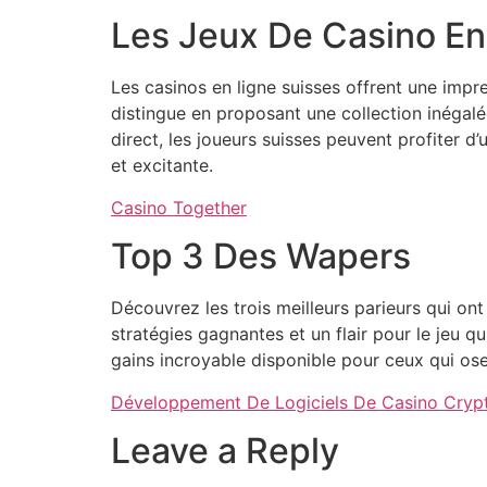
Les Jeux De Casino En
Les casinos en ligne suisses offrent une impr
distingue en proposant une collection inégal
direct, les joueurs suisses peuvent profiter d
et excitante.
Casino Together
Top 3 Des Wapers
Découvrez les trois meilleurs parieurs qui o
stratégies gagnantes et un flair pour le jeu q
gains incroyable disponible pour ceux qui ose
Développement De Logiciels De Casino Cryp
Leave a Reply