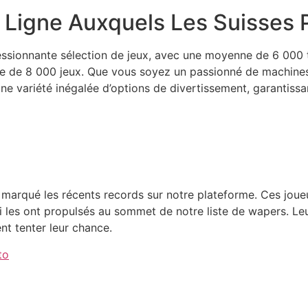
 Ligne Auxquels Les Suisses 
essionnante sélection de jeux, avec une moyenne de 6 000 t
ée de 8 000 jeux. Que vous soyez un passionné de machines 
’une variété inégalée d’options de divertissement, garantiss
nt marqué les récents records sur notre plateforme. Ces jo
ui les ont propulsés au sommet de notre liste de wapers. Leu
nt tenter leur chance.
to