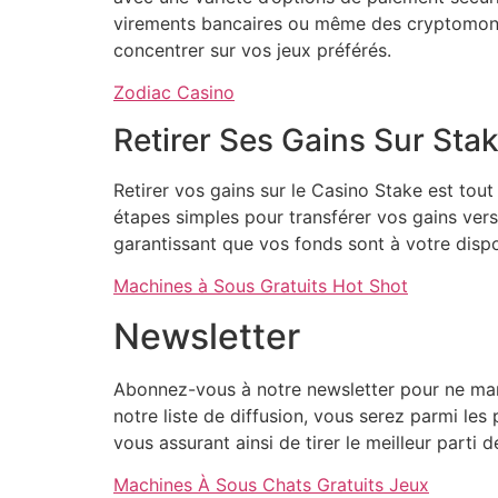
virements bancaires ou même des cryptomonnai
concentrer sur vos jeux préférés.
Zodiac Casino
Retirer Ses Gains Sur Sta
Retirer vos gains sur le Casino Stake est tout
étapes simples pour transférer vos gains vers 
garantissant que vos fonds sont à votre disp
Machines à Sous Gratuits Hot Shot
Newsletter
Abonnez-vous à notre newsletter pour ne man
notre liste de diffusion, vous serez parmi les
vous assurant ainsi de tirer le meilleur parti 
Machines À Sous Chats Gratuits Jeux