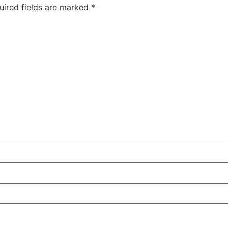
uired fields are marked
*