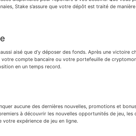
es, Stake s’assure que votre dépôt est traité de manière 
ke
 aussi aisé que d’y déposer des fonds. Après une victoire ch
votre compte bancaire ou votre portefeuille de cryptomonnai
osition en un temps record.
quer aucune des dernières nouvelles, promotions et bonus
 premiers à découvrir les nouvelles opportunités de jeu, les
de votre expérience de jeu en ligne.