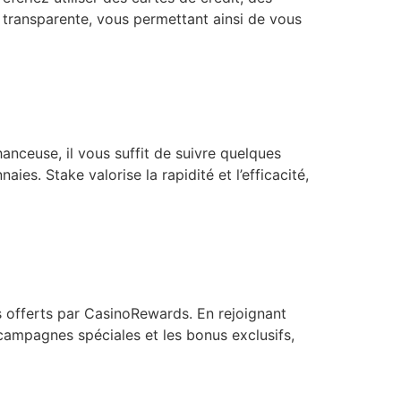
transparente, vous permettant ainsi de vous
anceuse, il vous suffit de suivre quelques
es. Stake valorise la rapidité et l’efficacité,
 offerts par CasinoRewards. En rejoignant
 campagnes spéciales et les bonus exclusifs,