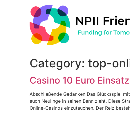
Skip
to
content
Category:
top-onl
Casino 10 Euro Einsatz
Abschließende Gedanken Das Glücksspiel mit e
auch Neulinge in seinen Bann zieht. Diese Str
Online-Casinos einzutauchen. Der Reiz besteht