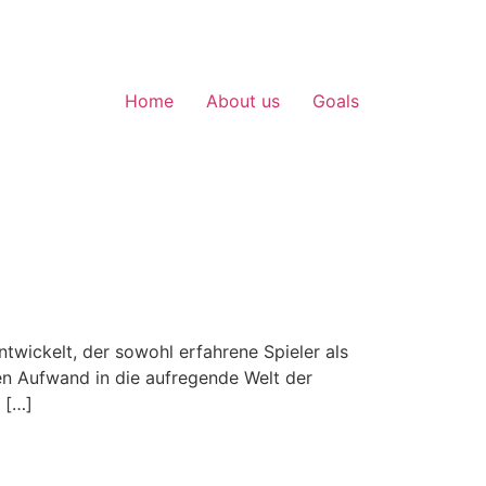
Home
About us
Goals
twickelt, der sowohl erfahrene Spieler als
len Aufwand in die aufregende Welt der
 […]