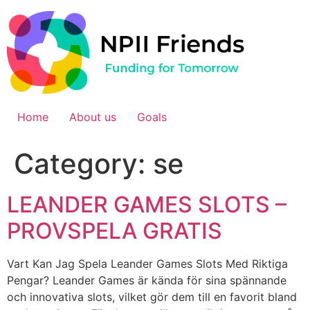
Skip
to
content
Home
About us
Goals
Category:
se
LEANDER GAMES SLOTS –
PROVSPELA GRATIS
Vart Kan Jag Spela Leander Games Slots Med Riktiga
Pengar? Leander Games är kända för sina spännande
och innovativa slots, vilket gör dem till en favorit bland