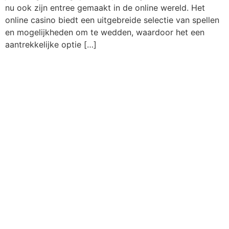
nu ook zijn entree gemaakt in de online wereld. Het
online casino biedt een uitgebreide selectie van spellen
en mogelijkheden om te wedden, waardoor het een
aantrekkelijke optie […]